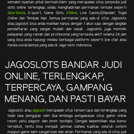
semakin nyaman untuk bermain.Kami yang merupakan situs penyedia judi
slots online terlengkap, selalu menghadirkan permainan terbaik seperti
Sportbook
, E-sport, Game Slots,
IDNlive
, Live Casino,IDNpoker, Togel
Online dan Tembak Ikan. Semua permainan yang ada di situs Jagoslots
atau jagoslot bisa anda mainkan hanya dengan 1 akun saja dengan langkah
pendaftaran yang sangat mudah dan cepat. Jagoslots juga memiliki
pelayanan yang ramah dan profesional yang tersedia aktif selama 24 jam
yang bisa anda hubungi melalui berbagai platform seperti live chat atau
media sosial lainnya yang ada di Jago slots indonesia.
JAGOSLOTS BANDAR JUDI
ONLINE, TERLENGKAP,
TERPERCAYA, GAMPANG
MENANG, DAN PASTI BAYAR
Jagoslots atau
jagoslot
merupakan situs terpercaya dan terlengkap yang
telah lulus pengujian oleh dua lembaga pengawasan situs game online
resmi yaitu pagcor dan bmm testlabs. Dengan kepemilikan dua lisensi
tersebut, tentu bisa menjadi jaminan bahwa kualitas seluruh sistem
maupun game kami sangat baik dan aman. Permainan yang ada di situs judi