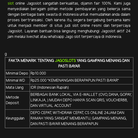
slot
online Jagoslot sangatlah berkualitas, dijamin fair 100%. Kami juga
menyediakan beragam pilihan metode pembayaran yang bekerja sama
dengan berbagai bank swasta di indonesia untuk memudahkan anda dalam
proses bertransaksi. Oleh karena itu, segera bergabung bersama kami
untuk menjadi member di situs judi slot online resmi dan terpercaya
Jagoslot. Layanan bantuan bisa langsung menghubungi Jagoslot aktif 24
jam melalui livechat atau whatsapp Jago slot terpercaya di indonesia.
g
FAKTA MENARIK TENTANG
JAGOSLOTS
YANG GAMPANG MENANG DAN
PASTI BAYAR
Minimal Depo
Rp10.000
Minimal WD
Rp25.000 *KEMENANGAN BERAPAPUN PASTI BAYAR*
Mata Uang
IDR (Indonesian Rupiah)
BERBAGAI BANK LOKAL, VIA E-WALLET (OVO, DANA, GOPAY,
Metode
LINKAJA, ) MUDAH DEPO HANYA SCAN QRIS, VOUCHER88,
Deposit
DAN VIRTUAL ACCOUNT
DEPO CEPAT, WITHDRAW CEPAT, CS ONLINE 24JAM DAN
Keunggulan
RAMAH YANG SANGAT MEMBANTU, GAMPANG MENANG,
DAN PASTI BAYAR MENANG BERAPAPUN