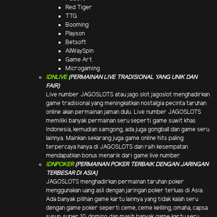
Red Tiger
TTG
Booming
Playson
Betsoft
AllWaySpin
Game Art
Microgaming
IDNLIVE
(PERMAINAN LIVE TRADISIONAL YANG UNIK DAN
FAIR)
Live number JAGOSLOTS atau jago slot jagoslot menghadirkan
game tradisional yang meningkatkan nostalgia pecinta taruhan
online akan permainan jaman dulu. Live number JAGOSLOTS
memiliki banyak permainan seru seperti game suwit khas
Indonesia, kemudian samgong, ada juga gongball dan game seru
lainnya. Mainkan sekarang juga game online hits paling
terpercaya hanya di JAGOSLOTS dan raih kesempatan
mendapatkan bonus menarik dari game live number.
IDNPOKER
(PERMAINAN POKER TERBAIK DENGAN JARINGAN
TERBESAR DI ASIA)
JAGOSLOTS menghadirkan permainan taruhan poker
menggunakan uang asli dengan jaringan poker terluas di Asia.
Ada banyak pilihan game kartu lainnya yang tidak kalah seru
dengan game poker seperti ceme, ceme keliling, omaha, capsa
susun, super 10, domino dan masih banyak game kartu seru