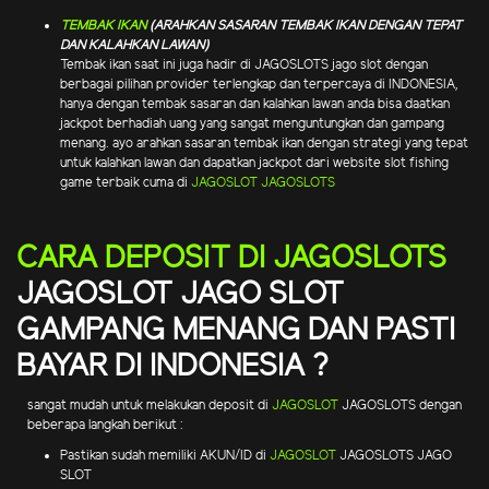
TEMBAK IKAN
(ARAHKAN SASARAN TEMBAK IKAN DENGAN TEPAT
DAN KALAHKAN LAWAN)
Tembak ikan saat ini juga hadir di JAGOSLOTS jago slot dengan
berbagai pilihan provider terlengkap dan terpercaya di INDONESIA,
hanya dengan tembak sasaran dan kalahkan lawan anda bisa daatkan
jackpot berhadiah uang yang sangat menguntungkan dan gampang
menang. ayo arahkan sasaran tembak ikan dengan strategi yang tepat
untuk kalahkan lawan dan dapatkan jackpot dari website slot fishing
game terbaik cuma di
JAGOSLOT
JAGOSLOTS
CARA DEPOSIT DI JAGOSLOTS
JAGOSLOT JAGO SLOT
GAMPANG MENANG DAN PASTI
BAYAR DI INDONESIA ?
sangat mudah untuk melakukan deposit di
JAGOSLOT
JAGOSLOTS dengan
beberapa langkah berikut :
Pastikan sudah memiliki AKUN/ID di
JAGOSLOT
JAGOSLOTS JAGO
SLOT