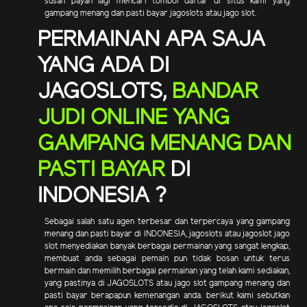
susah payah lagi mencari tombol daftar di situs kami yang
gampang menang dan pasti bayar jagoslots atau jago slot.
PERMAINAN APA SAJA
YANG ADA DI
JAGOSLOTS,
BANDAR
JUDI ONLINE YANG
GAMPANG MENANG DAN
PASTI BAYAR
DI
INDONESIA ?
Sebagai salah satu agen terbesar dan terpercaya yang gampang
menang dan pasti bayar di INDONESIA, jagoslots atau jagoslot jago
slot menyediakan banyak berbagai permainan yang sangat lengkap,
membuat anda sebagai pemain pun tidak bosan untuk terus
bermain dan memilih berbagai permainan yang telah kami sediakan,
yang pastinya di JAGOSLOTS atau jago slot gampang menang dan
pasti bayar berapapun kemenangan anda. berikut kami sebutkan