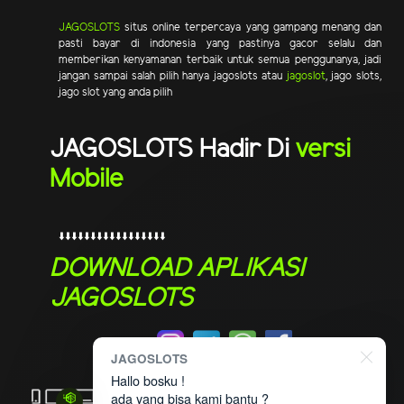
JAGOSLOTS
situs online terpercaya yang gampang menang dan
pasti bayar di indonesia yang pastinya gacor selalu dan
memberikan kenyamanan terbaik untuk semua penggunanya, jadi
jangan sampai salah pilih hanya jagoslots atau
jagoslot
, jago slots,
jago slot yang anda pilih
JAGOSLOTS Hadir Di
versi
Mobile
⬇️⬇️⬇️⬇️⬇️⬇️⬇️⬇️⬇️⬇️⬇️⬇️⬇️⬇️⬇️⬇️⬇️
DOWNLOAD APLIKASI
JAGOSLOTS
JAGOSLOTS
Hallo bosku !
ada yang bisa kami bantu ?