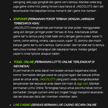
samgong, ada juga gongball dan game seru lainnya. Mainkan sekarang
juga game online hits paling terpercaya hanya di JAGOSLOTS dan raih
kesempatan mendapatkan bonus menarik dari game live number.
IDNPOKER
(PERMAINAN POKER TERBAIK DENGAN JARINGAN
TERBESAR DI ASIA)
JAGOSLOTS menghadirkan permainan taruhan poker menggunakan
uang asli dengan jaringan poker terluas di Asia. Ada banyak pilihan
game kartu lainnya yang tidak kalah seru dengan game poker seperti
ceme, ceme keliling, omaha, capsa susun, super 10, domino dan masih
banyak game kartu seru lainnya. Game poker dan taruhan kartu lainnya
kamu bisa mainkan dimanapun dan kapanpun hanya .melalui gadget
seperti smartphone ataupun tablet.
TOGEL ONLINE
(PERMAINAN LOTTO ONLINE TERLENGKAP DI
INDONESIA)
Di permainan ini anda dapat merasakan sensasi bagaimana tebak
nomor berhadiah dengan pasaran yang beragam dan banyak pilihan
pasaran untuk anda,
JAGOSLOTS
yang pasti selalu mengedepankan
kenyamanan dan kepuasan anda dalam bermain di
jago slot
, Mainkan
permainan Lotto Online Terlengkap hanya untuk pecinta tebak nomor
berhadiah. Dengan system enkripsi tingkat tinggi menjamin keamanan
dan kerahasiaan data dari member-member kami.
LIVE CASINO
(SENSASI BERMAIN LIVE CASINO SECARA ONLINE