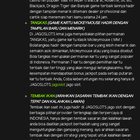
casino terpopuler saat ini seperti Baccarat, Roulette, Sic Bo,
Blackjack, Dragon Tiger dan Banyak game terbaik lainnya hadir
dengan tampilan menarik ditemani dealer profesional dan
cantik siap menemani hari kamu selama 24 jam.
TANGKAS
(GAME KARTU MICKEYMOUSE HADIR DENGAN
TAMPILAN BARU DAN MENARIK)
Di JAGOSLOTS kmai juga menyediakan pilihan permainan
TANGKAS, yaitu game kartu klasik Mickeymouse ( MM )
Bolatangkas hadir dengan tampilan baru yang lebih menarik dan
semakin asik dimainkan, Mickeymouse atau yang biasa disebut
Bola tangkas merupakan permainan kartu yang sangat populer
di Indonesia. Permainan 7 kartu dengan pemilihan kartu
terbaik dan tertinggi yang akan menguji ketangkasanmu. Raih
kesempatan mendapatkan bonus jackpot pada setiap putaran
kartu terbaik Anda, Coba keberuntungan mu sekarang hanya di
JAGOSLOTS
jagoslot
jago slot.
TEMBAK IKAN
(ARAHKAN SASARAN TEMBAK IKAN DENGAN
TEPAT DAN KALAHKAN LAWAN)
Tembak ikan saat ini juga hadir di JAGOSLOTS jago slot dengan
berbagai pilihan provider terlengkap dan terpercaya di
INDONESIA, hanya dengan tembak sasaran dan kalahkan lawan
anda bisa daatkan jackpot berhadiah uang yang sangat
menguntungkan dan gampang menang. ayo arahkan sasaran
tembak ikan dengan strategi yang tepat untuk kalahkan lawan