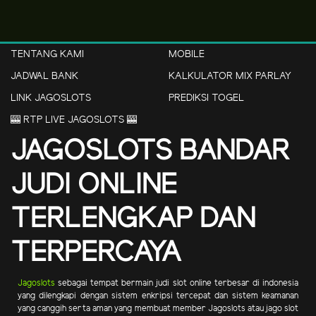
TENTANG KAMI
MOBILE
JADWAL BANK
KALKULATOR MIX PARLAY
LINK JAGOSLOTS
PREDIKSI TOGEL
🎰 RTP LIVE JAGOSLOTS 🎰
JAGOSLOTS BANDAR
JUDI ONLINE
TERLENGKAP DAN
TERPERCAYA
Jagoslots
sebagai tempat bermain judi slot online terbesar di indonesia
yang dilengkapi dengan sistem enkripsi tercepat dan sistem keamanan
yang canggih serta aman yang membuat member Jagoslots atau jago slot